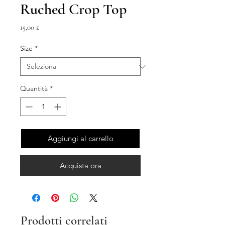
Ruched Crop Top
Prezzo
15,00 £
Size
*
Quantità
*
Aggiungi al carrello
Acquista ora
Prodotti correlati