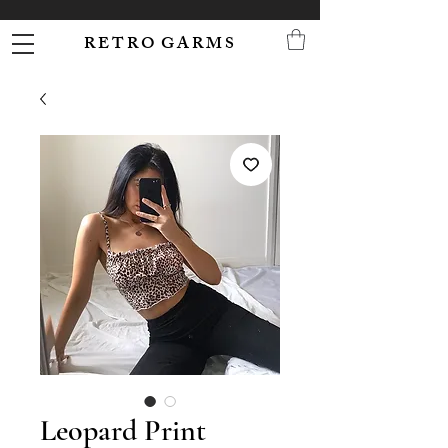
R E T R O G A R M S
Leopard Print