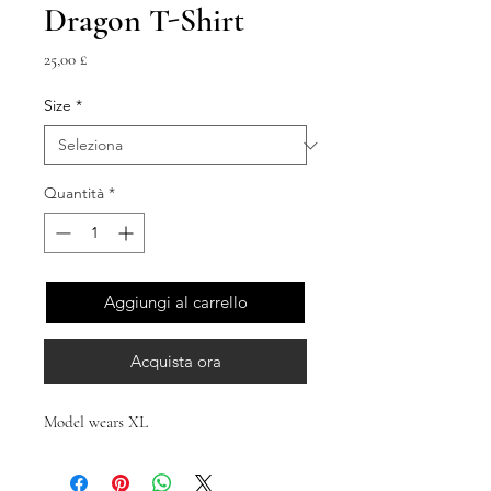
Dragon T-Shirt
Prezzo
25,00 £
Size
*
Quantità
*
Aggiungi al carrello
Acquista ora
Model wears XL