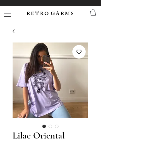
R E T R O G A R M S
Lilac Oriental