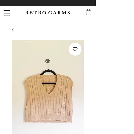
R E T R O G A R M S