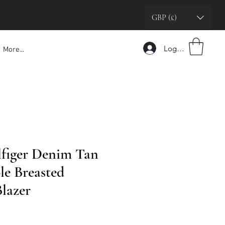
GBP (£)
Logga in
More...
figer Denim Tan
le Breasted
lazer