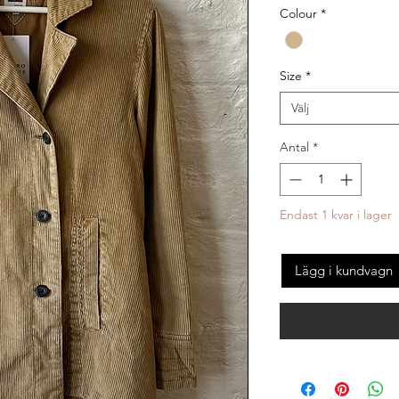
Colour
*
Size
*
Välj
Antal
*
Endast 1 kvar i lager
Lägg i kundvagn