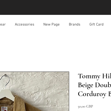
ear
Accessories
New Page
Brands
Gift Card
Tommy Hil
Beige Doub
Corduroy B
Pris
50,00 GBP