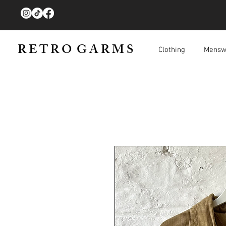
R E T R O G A R M S
Clothing
Mensw