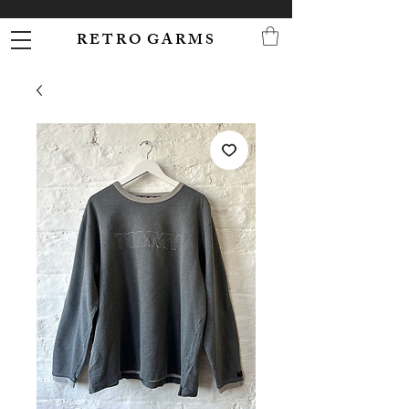
R E T R O G A R M S