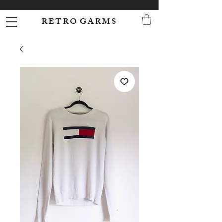
R E T R O G A R M S