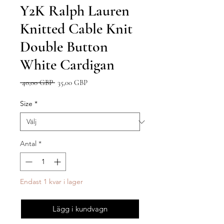
Y2K Ralph Lauren
Knitted Cable Knit
Double Button
White Cardigan
Ordinarie
Reapris
 40,00 GBP 
35,00 GBP
pris
Size
*
Antal
*
Endast 1 kvar i lager
Lägg i kundvagn