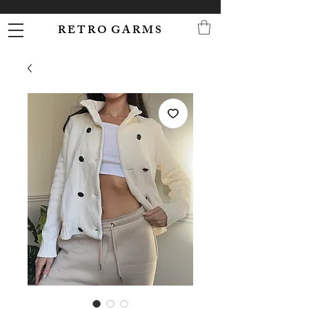
R E T R O G A R M S