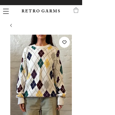
R E T R O G A R M S