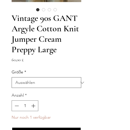
Vintage 90s GANT
Argyle Cotton Knit
Jumper Cream
Preppy Large
Preis
60,00 £
Größe
*
Anzahl
*
Nur noch 1 verfügbar