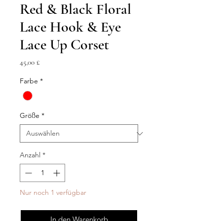
Red & Black Floral
Lace Hook & Eye
Lace Up Corset
Preis
45,00 £
Farbe
*
Größe
*
Anzahl
*
Nur noch 1 verfügbar
In den Warenkorb