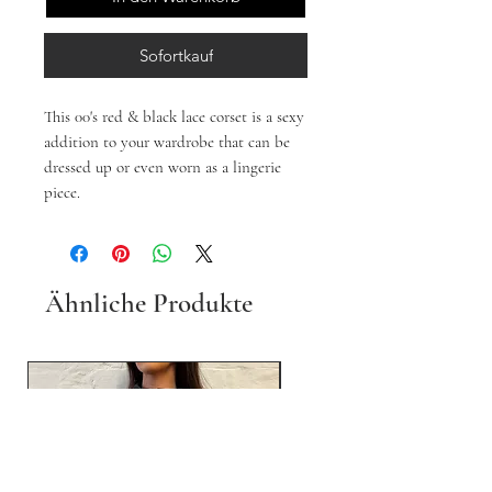
Sofortkauf
This 00's red & black lace corset is a sexy
addition to your wardrobe that can be
dressed up or even worn as a lingerie
piece.
Ähnliche Produkte