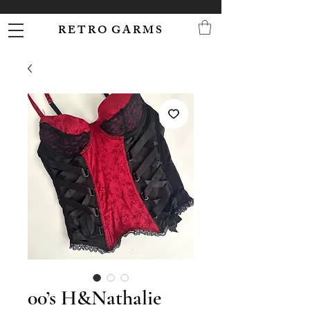
R E T R O G A R M S
00’s H&Nathalie