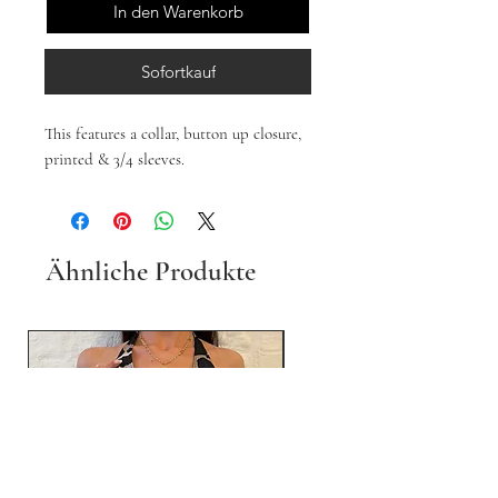
In den Warenkorb
Sofortkauf
This features a collar, button up closure,
printed & 3/4 sleeves.
Ähnliche Produkte