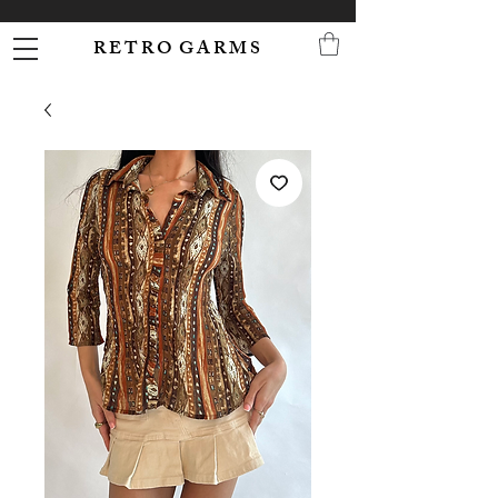
R E T R O G A R M S