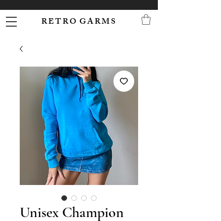
R E T R O G A R M S
Unisex Champion