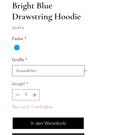
Bright Blue
Drawstring Hoodie
Preis
25,00 £
Farbe
*
Größe
*
Anzahl
*
Nur noch 1 verfügbar
In den Warenkorb