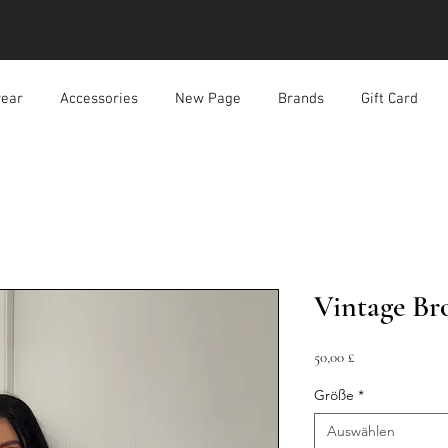
ear
Accessories
New Page
Brands
Gift Card
Vintage Br
Preis
50,00 £
Größe
*
Auswählen