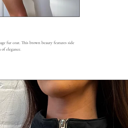
tage fur coat. This brown beauty features side
h of elegance.