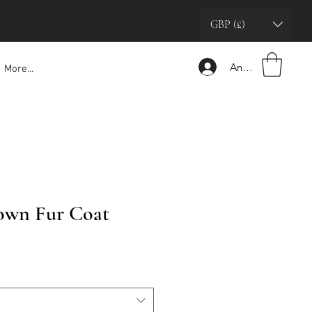
GBP (£)
Anmelden
More...
own Fur Coat