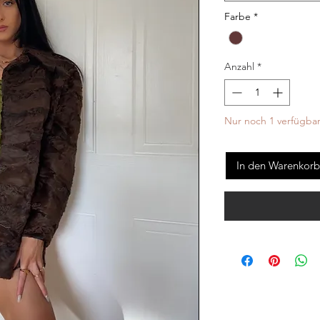
Farbe
*
Anzahl
*
Nur noch 1 verfügba
In den Warenkorb