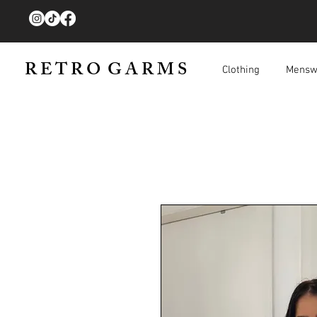
R E T R O G A R M S
Clothing
Mensw