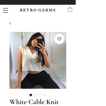
R E T R O G A R M S
White Cable Knit