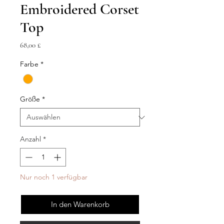
Embroidered Corset
Top
Preis
68,00 £
Farbe
*
Größe
*
Anzahl
*
Nur noch 1 verfügbar
In den Warenkorb