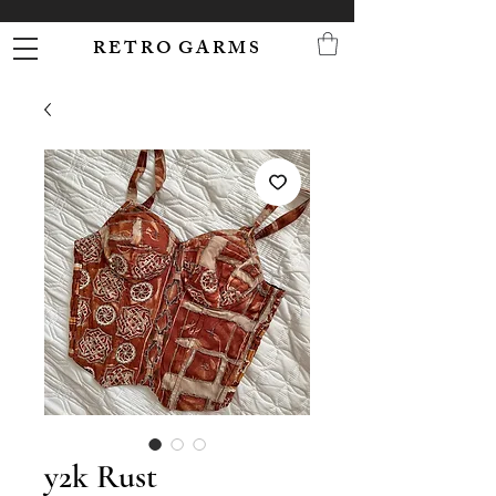
R E T R O G A R M S
y2k Rust