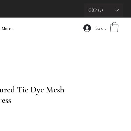
GBP (£)
Se connecter
More...
ured Tie Dye Mesh
ess