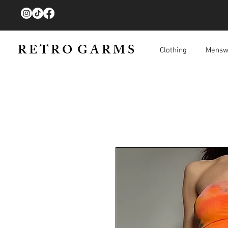
R E T R O G A R M S
Clothing
Mensw