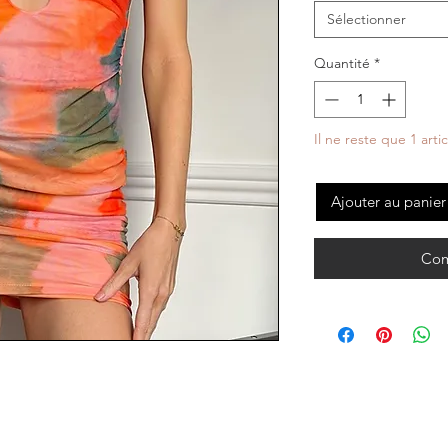
Sélectionner
Quantité
*
Il ne reste que 1 arti
Ajouter au panier
Com