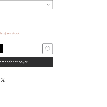
cle(s) en stock
mander et payer