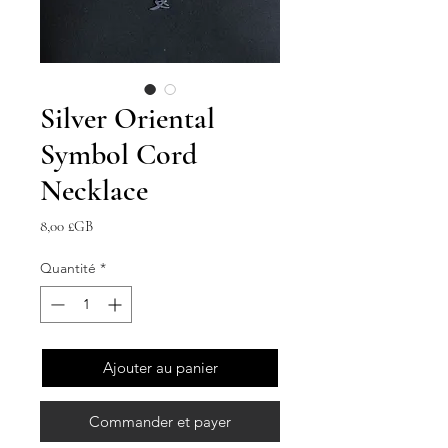
Silver Oriental
Symbol Cord
Necklace
Prix
8,00 £GB
Quantité
*
Ajouter au panier
Commander et payer