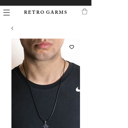
R E T R O G A R M S