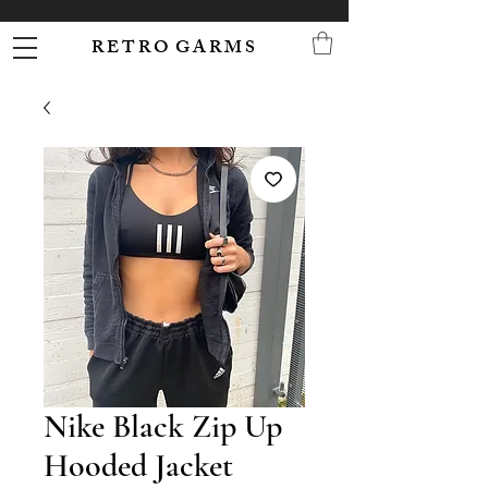
R E T R O G A R M S
Nike Black Zip Up
Hooded Jacket