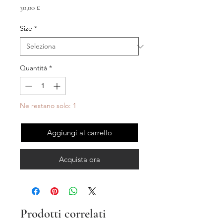
Prezzo
30,00 £
Size
*
Quantità
*
Ne restano solo: 1
Aggiungi al carrello
Acquista ora
Prodotti correlati