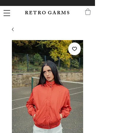
R E T R O G A R M S