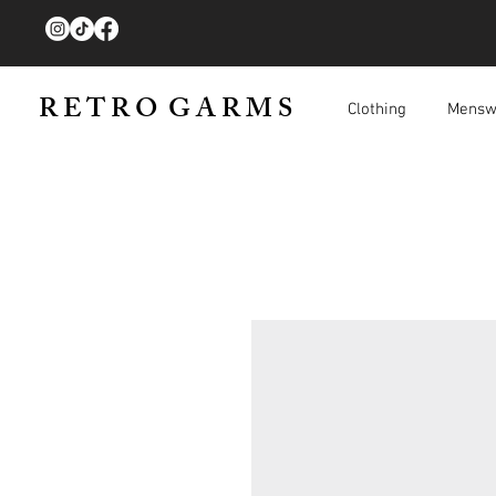
R E T R O G A R M S
Clothing
Mensw