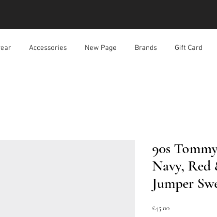
ear
Accessories
New Page
Brands
Gift Card
90s Tommy
Navy, Red 
Jumper Swe
價
£45.00
格