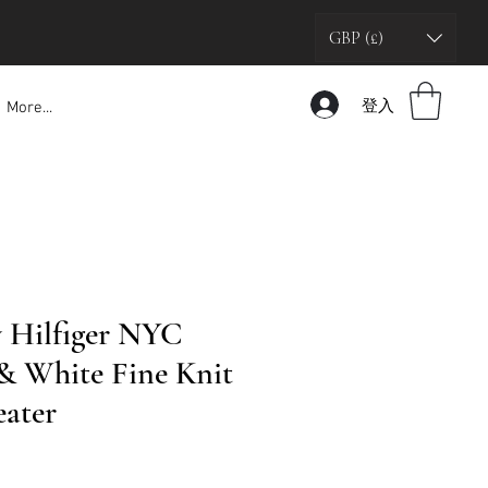
GBP (£)
登入
More...
 Hilfiger NYC
& White Fine Knit
ater