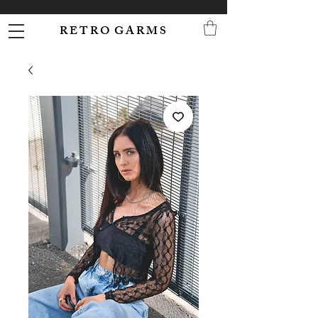
R E T R O G A R M S